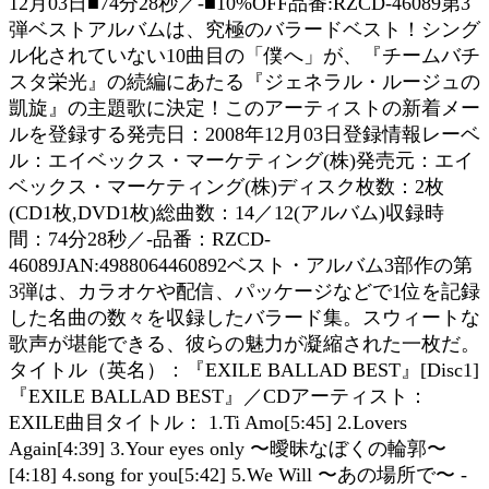
12月03日■74分28秒／-■10%OFF品番:RZCD-46089第3
弾ベストアルバムは、究極のバラードベスト！シング
ル化されていない10曲目の「僕へ」が、『チームバチ
スタ栄光』の続編にあたる『ジェネラル・ルージュの
凱旋』の主題歌に決定！このアーティストの新着メー
ルを登録する発売日：2008年12月03日登録情報レーベ
ル：エイベックス・マーケティング(株)発売元：エイ
ベックス・マーケティング(株)ディスク枚数：2枚
(CD1枚,DVD1枚)総曲数：14／12(アルバム)収録時
間：74分28秒／-品番：RZCD-
46089JAN:4988064460892ベスト・アルバム3部作の第
3弾は、カラオケや配信、パッケージなどで1位を記録
した名曲の数々を収録したバラード集。スウィートな
歌声が堪能できる、彼らの魅力が凝縮された一枚だ。
タイトル（英名）：『EXILE BALLAD BEST』[Disc1]
『EXILE BALLAD BEST』／CDアーティスト：
EXILE曲目タイトル： 1.Ti Amo[5:45] 2.Lovers
Again[4:39] 3.Your eyes only 〜曖昧なぼくの輪郭〜
[4:18] 4.song for you[5:42] 5.We Will 〜あの場所で〜 -