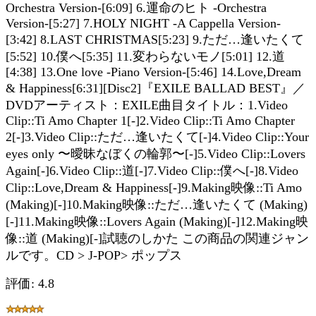
Orchestra Version-[6:09] 6.運命のヒト -Orchestra
Version-[5:27] 7.HOLY NIGHT -A Cappella Version-
[3:42] 8.LAST CHRISTMAS[5:23] 9.ただ…逢いたくて
[5:52] 10.僕へ[5:35] 11.変わらないモノ[5:01] 12.道
[4:38] 13.One love -Piano Version-[5:46] 14.Love,Dream
& Happiness[6:31][Disc2]『EXILE BALLAD BEST』／
DVDアーティスト：EXILE曲目タイトル：1.Video
Clip::Ti Amo Chapter 1[-]2.Video Clip::Ti Amo Chapter
2[-]3.Video Clip::ただ…逢いたくて[-]4.Video Clip::Your
eyes only 〜曖昧なぼくの輪郭〜[-]5.Video Clip::Lovers
Again[-]6.Video Clip::道[-]7.Video Clip::僕へ[-]8.Video
Clip::Love,Dream & Happiness[-]9.Making映像::Ti Amo
(Making)[-]10.Making映像::ただ…逢いたくて (Making)
[-]11.Making映像::Lovers Again (Making)[-]12.Making映
像::道 (Making)[-]試聴のしかた この商品の関連ジャン
ルです。CD > J-POP> ポップス
評価: 4.8