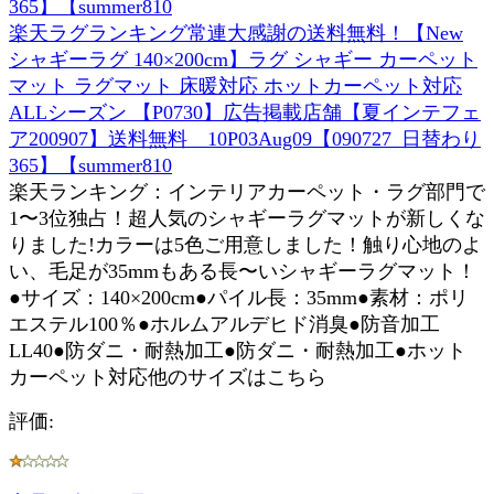
楽天ラグランキング常連大感謝の送料無料！【New
シャギーラグ 140×200cm】ラグ シャギー カーペット
マット ラグマット 床暖対応 ホットカーペット対応
ALLシーズン 【P0730】広告掲載店舗【夏インテフェ
ア200907】送料無料 10P03Aug09【090727_日替わり
365】【summer810
楽天ランキング：インテリアカーペット・ラグ部門で
1〜3位独占！超人気のシャギーラグマットが新しくな
りました!カラーは5色ご用意しました！触り心地のよ
い、毛足が35mmもある長〜いシャギーラグマット！
●サイズ：140×200cm●パイル長：35mm●素材：ポリ
エステル100％●ホルムアルデヒド消臭●防音加工
LL40●防ダニ・耐熱加工●防ダニ・耐熱加工●ホット
カーペット対応他のサイズはこちら
評価: