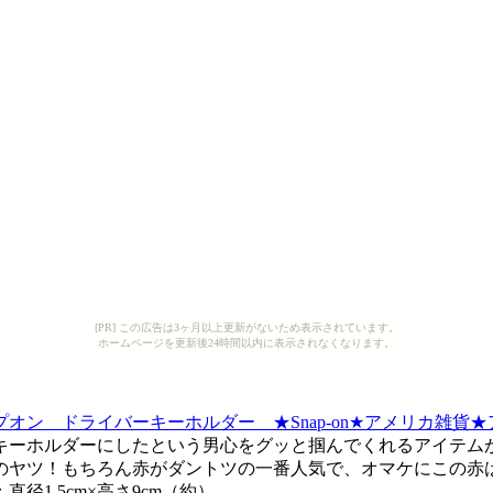
[PR] この広告は3ヶ月以上更新がないため表示されています。
ホームページを更新後24時間以内に表示されなくなります。
ン ドライバーキーホルダー ★Snap-on★アメリカ雑貨
キーホルダーにしたという男心をグッと掴んでくれるアイテム
のヤツ！もちろん赤がダントツの一番人気で、オマケにこの赤
1.5cm×高さ9cm（約）