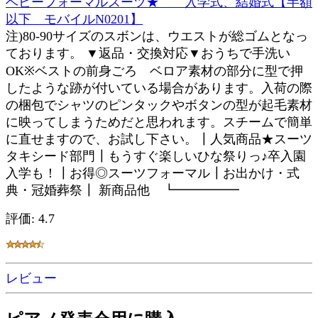
ベビーフォーマルスーツ★ 入学式、結婚式【半額
以下 モバイルN0201】
注)80-90サイズのスボンは、ウエストが総ゴムとなっ
ております。 ▼返品・交換対応▼おうちで手洗い
OK※ベストの前身ごろ ベロア素材の部分に型で押
したような跡が付いている場合があります。入荷の際
の梱包でシャツのピンタックやボタンの型が起毛素材
に映ってしまうためだと思われます。スチームで簡単
に直せますので、お試し下さい。┃人気商品★スーツ
タキシード部門┃もうすぐ楽しいひな祭りっ♪卒入園
入学も！┃お得◎スーツフォーマル┃お出かけ・式
典・冠婚葬祭┃ 新商品他 ┗━━━━━
評価: 4.7
レビュー