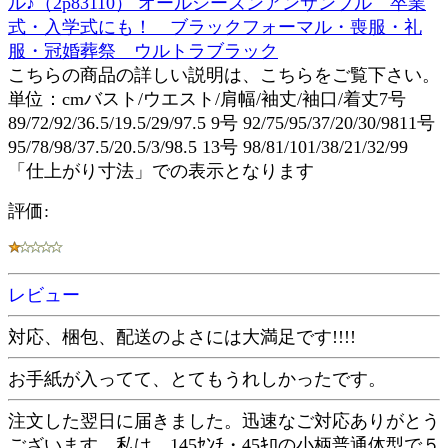
ル♪（2p83110） オールシーズンアンサンブル 卒業
式・入学式にも！ ブラックフォーマル・喪服・礼
服・冠婚葬祭 ウルトラブラック
こちらの商品の詳しい説明は、こちらをご覧下さい。
単位：cmバスト/ウエスト/肩幅/袖丈/袖口/着丈7号
89/72/92/36.5/19.5/29/97.5 9号 92/75/95/37/20/30/9811号
95/78/98/37.5/20.5/3/98.5 13号 98/81/101/38/21/32/99
「仕上がり寸法」での表示となります
評価:
レビュー
対応、梱包、配送のよさには大満足です!!!!
お手紙が入ってて、とてもうれしかったです。
注文した翌日に届きました。迅速なご対応ありがとう
ございます。私は、145ｾﾝﾁ・45ｷﾛの小柄普通体型で５