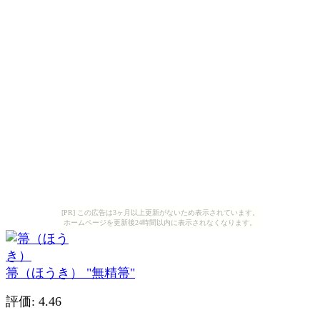
[PR] この広告は3ヶ月以上更新がないため表示されています。
ホームページを更新後24時間以内に表示されなくなります。
箒（ほうき） "無精箒"
評価: 4.46