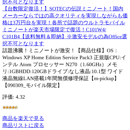
【台数限定復活！】SOTECの伝説ミニノート！国内
メーカーならではの高クオリティを実現しながらも価
格は3万円台を実現！各所で話題のウルトラモバイル
ミニノートが楽天市場限定で復活！C101W4/
C101B4【送料無料＆即納】※激安モデルの為Office選
択不可となります
話題沸騰！ミニノートが激安！【商品仕様】OS：
Windows XP Home Edition Service Pack3 正規版CPU:イ
ンテル Atom プロセッサー N270（1.60GHz）メモ
リ:1GBHDD:120GBドライブ:なし液晶:10.1型 ワイド
液晶無線LAN搭載1年間無償修理保証【m-pickup】
【090309_モバイル限定】
評価: 4.32
商品を楽天で見る
商品リストに戻る