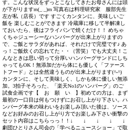
す。こんな状況をずっとこなしてきたお母さんには頭
が下がりますm(_ _)m 写真右は料理研究家 服部先生
左が私（店長）です すごくカンタンに、美味しいご
飯を 楽しむことができます 冷蔵庫に移して半解凍し
ておいたら、後はフライパンで焼くだけ！！ めちゃ
くちゃジューシーなハンバーグが出来上がりますの
で、ご飯とサラダがあれば、それだけで完璧です♪ あ
っ！ご飯炊くの忘れてた・・（苦笑）でも大丈夫！こ
んなときは思い切って分厚いハンバーグサンドにしち
ゃってもOK！無添加だから体にも優しく「ファース
トフード」とは全然違うものが出来上がります(^-^)
カンタンに、そして美味しく、しかも体に優しい無添
加。3拍子そろった、「楽天No1のハンバーグ」のご
試食企画です【 お 願 い 】初めての方は、まず
最初の一口目は何もつけずにお召し上がり下さい。ハ
ンバーグ本来の味わいをお楽しみ頂いた後は、ソース
などお好みのお召し上がり方でお楽しみ下さい衝撃の
セット内容はこちらっっ！！↓ ↓ ↓ ↓ ↓
劇団ひとりさん司会の「学べるニュースショー」で取