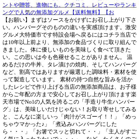
ントや贈答、進物にも。クチコミ、レビューやランキ
ングで人気の無添加グルメ【送料無料】【お
【お願い】まずはソースをかけずにお召し上がり下さ
い。ハンバーグそのものの違いを実感頂けます。激安
グルメ大特価市です特設会場へ戻るにはコチラ当店で
は10年以上前より、無添加の食品づくりに取り組んで
きました。体に優しいものを美味しく食べて頂きた
い。この思いは今も色褪せることがありません。 温
めるだけの牛丼、タレ漬けの焼肉、そしてハンバーグ
など、割高ではありますが厳選した調味料・素材を使
って製造しています。 素材の持つ自然な旨みを活か
したレシピで作り上げる当店の無添加商品は、お子様
からご年配の方まで安心してお召し上がり頂けます楽
天市場でNo1の人気を誇るこの「手造り牛生ハンバー
グ」は、美味しいだけじゃない！お取り寄せしてみる
と、こんなに楽しいっ「肉汁がスゴーイ！！」「めっ
ちゃウマかった♪」「煮込みハンバーグにした
ら・・・」「お箸でスッと切れて・・」「主人がすご