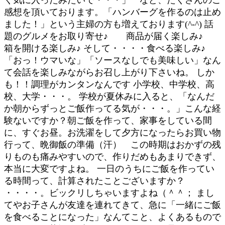
く気に入ったみたいで・・・」 など、たくさんのご
感想を頂いております。「ハンバーグを作るのは止め
ました！」という主婦の方も増えております(^-^) 話
題のグルメをお取り寄せ♪ 商品が届く楽しみ♪
箱を開ける楽しみ♪ そして・・・・食べる楽しみ♪
「おっ！ウマいな」「ソースなしでも美味しい」なん
て会話を楽しみながらお召し上がり下さいね。 しか
も！！調理がカンタンなんです 小学校、中学校、高
校、大学・・・。 学校が夏休みに入ると、「なんだ
か朝からずっとご飯作ってる気が・・・。」こんな経
験ないですか？朝ご飯を作って、家事をしている間
に、すぐお昼。お洗濯をして夕方になったらお買い物
行って、晩御飯の準備（汗） この時期はおかずの残
りものも痛みやすいので、作りだめもあまりできず、
本当に大変ですよね。 一日のうちにご飯を作ってい
る時間って、計算されたことございますか？
・・・・。ビックリしちゃいますよね（＾＾； まし
てやお子さんが友達を連れてきて、急に「一緒にご飯
を食べることになった」なんてこと、よくあるもので