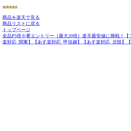
商品を楽天で見る
商品リストに戻る
トップページ
全品P5倍※要エントリー［最大20倍］楽天最安値に挑戦！【ブ
楽対応_関東】【あす楽対応_甲信越】【あす楽対応_北陸】【