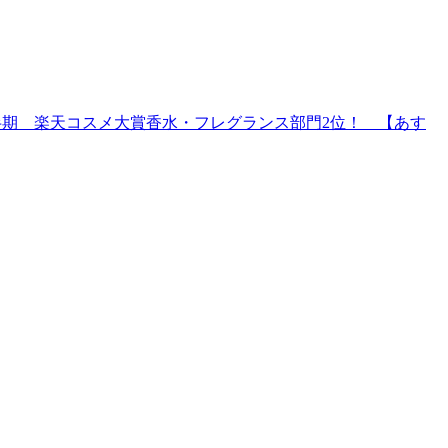
年上半期 楽天コスメ大賞香水・フレグランス部門2位！ 【あす