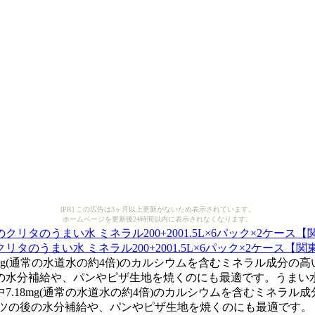
[PR] この広告は3ヶ月以上更新がないため表示されています。
ホームページを更新後24時間以内に表示されなくなります。
まい水 ミネラル200+2001.5L×6パック×2ケース【関東・中
.18mg(通常の水道水の約4倍)のカルシウムを含むミネラル成分
水分補給や、パンやピザ生地を焼くのにも最適です。うまい水ミネ
中7.18mg(通常の水道水の約4倍)のカルシウムを含むミネラ
の後の水分補給や、パンやピザ生地を焼くのにも最適です。 うま