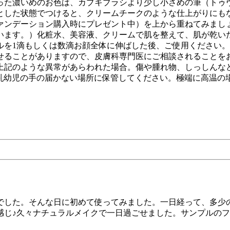
った濃いめのお色は、カブキブラシより少し小さめの筆（トゥ
とした状態でつけると、クリームチークのような仕上がりにも
ァンデーション購入時にプレゼント中）を上から重ねてみまし
います。）化粧水、美容液、クリームで肌を整えて、肌が乾い
ルを1滴もしくは数滴お顔全体に伸ばした後、ご使用ください。
せることがありますので、皮膚科専門医にご相談されることを
上記のような異常があらわれた場合。傷や腫れ物、しっしんな
、乳幼児の手の届かない場所に保管してください。極端に高温
日でした。そんな日に初めて使ってみました。一日経って、多少
感じ♪久々ナチュラルメイクで一日過ごせました。サンプルの