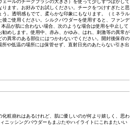
ヴェールのチークブラシの大きさ）を使って少しずつぼかして
なります。お好みでお試しください。チークをつけすぎたと思
ょう。透明感もでて、柔らかな印象にもなります。（ミネラル
た後ご使用ください。シルクパウダーを使用すると、ファンデ
 本品が肌に合わない場合、次のような場合は使用を中止して
お勧めします。使用中、赤み、かゆみ、はれ、刺激等の異常が
どの異常のある部位にはつかわないでください。開封後保存の
の場所や低温の場所には保管せず、直射日光のあたらない引き出
の化粧崩れはあるけれど、肌に優しいのが何より嬉しく、思わ
フィニッシングパウダーもまぶたやハイライトにこれまたいい