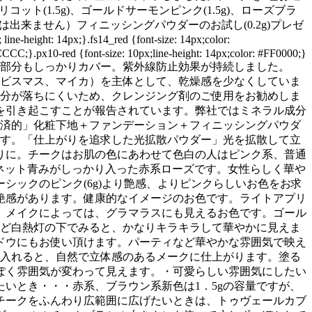
プリコット(1.5g)、ゴールドサーモンピンク(1.5g)、ローズブラ
出来ません）フィニッシングパウダーのお試し(0.2g)プレゼ
line-height: 14px;}.fs14_red {font-size: 14px;color:
CCC;}.px10-red {font-size: 10px;line-height: 14px;color: #FF0000;}
穴部分もしっかりカバー。紫外線防止効果が持続しました。
化ビスマス、マイカ）を主体として、乾燥感を少なくしていま
成分が落ちにくいため、クレンジング剤のご使用をお勧めしま
を引き起こすことが報告されています。弊社ではミネラル成分
経済的」化粧下地＋ファンデーション＋フィニッシングパウダ
ます。「仕上がりを追求した光拡散パウダー」光を拡散して立
りに。チークはお肌の色にあわせて色白の人はピンク系、普通
ネット青みがしっかり入った赤系ローズです。女性らしく華や
シックのピンク(6g)より艶感、よりピンクらしいお色をお求
艶感があります。健康的なイメージのお色です。ライトアプリ
、メイクによっては、グラマラスにも見えるお色です。ゴール
など白熱灯の下でみると、かなりキラキラして華やかに見えま
ドウにもお使い頂けます。パーティなど華やかな雰囲気で映え
に入れると、自然で立体感のあるメークに仕上がります。塗る
ぽく雰囲気が変わって見えます。・可愛らしい雰囲気にしたい
いとき・・・赤系、ブラウン系新色は1．5gの容量ですが、
チークをふんわり広範囲に広げたいときは、トゥヴェールカブ