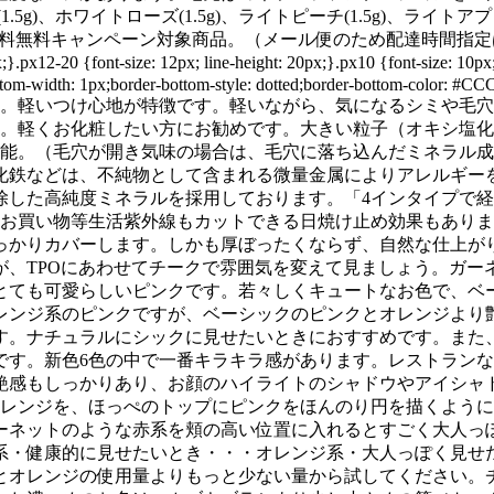
5g)、ホワイトローズ(1.5g)、ライトピーチ(1.5g)、ライトア
で送料無料キャンペーン対象商品。（メール便のため配達時間指定は
.px12-20 {font-size: 12px; line-height: 20px;}.px10 {font-size: 10px; 
tom-width: 1px;border-bottom-style: dotted;border-bottom-color: #CCC
ン。軽いつけ心地が特徴です。軽いながら、気になるシミや毛
に。軽くお化粧したい方にお勧めです。大きい粒子（オキシ塩
可能。（毛穴が開き気味の場合は、毛穴に落ち込んだミネラル
化鉄などは、不純物として含まれる微量金属によりアレルギー
除した高純度ミネラルを採用しております。「4インタイプで
。お買い物等生活紫外線もカットできる日焼け止め効果もあり
っかりカバーします。しかも厚ぼったくならず、自然な仕上が
が、TPOにあわせてチークで雰囲気を変えて見ましょう。ガー
たとても可愛らしいピンクです。若々しくキュートなお色で、ベー
レンジ系のピンクですが、ベーシックのピンクとオレンジより
す。ナチュラルにシックに見せたいときにおすすめです。また
です。新色6色の中で一番キラキラ感があります。レストラン
艶感もしっかりあり、お顔のハイライトのシャドウやアイシャ
オレンジを、ほっぺのトップにピンクをほんのり円を描くよう
ーネットのような赤系を頬の高い位置に入れるとすごく大人っ
・健康的に見せたいとき・・・オレンジ系・大人っぽく見せた
とオレンジの使用量よりもっと少ない量から試してください。