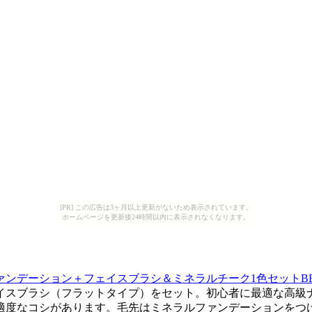
[PR] この広告は3ヶ月以上更新がないため表示されています。
ホームページを更新後24時間以内に表示されなくなります。
ァンデーション＋フェイスブラシ＆ミネラルチーク1色セットB
イスブラシ（フラットタイプ）をセット。初心者に最適な高級
適度なコシがあります。毛先はミネラルファンデーションをつ