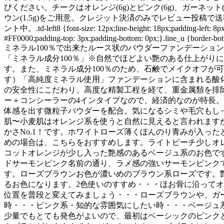
びください。チークはオレンジ(6g)とピンク(6g)、ガーネット(1.
ウン(1.5g)をご用意。クレジット決済のみでレビュー投稿
ント中。.td-left8 {font-size: 12px;line-height: 18px;padding-left: 8px;}
#FF0000;padding-top: 3px;padding-bottom: 0px;}.line_u {border-bot
ミネラル100％で出来たルース状のパウダーファンデーショ
「ミネラル成分100％」※自然でほどよい艶のある仕上がり
す。また、ミネラル成分100％のため、石鹸でメイクオフが
す）「高純度ミネラル使用」ファンデーションに含まれる酸
の安全性にこだわり、高度な精製工程を経て、重金属類を排
ー＋コンシーラーの4インタイプなので、経済的なのが特長
体感を出す微粒子パウダーを配合。気になるシミや毛穴もし
肌〜小麦肌はオレンジ系を使うと自然に見えると言われます
かさNo.1！です。ホワイトローズ薄くほんのり青みが入っ
めの場合は、こちらをおすすめします。ライトピーチ少しオ
コットオレンジが少し入った艶感のあるベージュ系のお色で
ドサーモンピンク名前の通り、ラメ感の強いサーモンピンク
す。ローズブラウンお色が濃いめのブラウン系ローズです。
るお色になります。2色使いのすすめ・・・ほお骨に沿って
位置を普段と変えてみましょう・・・ローズブラウンや、ガ
時・・・ピンク系・知的な雰囲気にしたい時・・・ベージュ系
少量でもとても発色がよいので、最初はベーシックのピンク