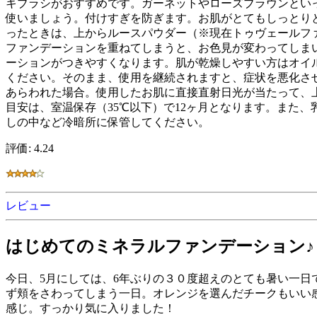
キブラシがおすすめです。ガーネットやローズブラウンとい
使いましょう。付けすぎを防ぎます。お肌がとてもしっとり
ったときは、上からルースパウダー（※現在トゥヴェールフ
ファンデーションを重ねてしまうと、お色見が変わってしま
ーションがつきやすくなります。肌が乾燥しやすい方はオイ
ください。そのまま、使用を継続されますと、症状を悪化さ
あらわれた場合。使用したお肌に直接直射日光が当たって、
目安は、室温保存（35℃以下）で12ヶ月となります。また
しの中など冷暗所に保管してください。
評価: 4.24
レビュー
はじめてのミネラルファンデーション♪
今日、5月にしては、6年ぶりの３０度超えのとても暑い一
ず頬をさわってしまう一日。オレンジを選んだチークもいい
感じ。すっかり気に入りました！